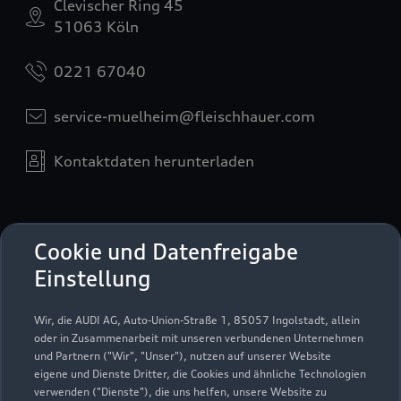
Clevischer Ring 45
51063 Köln
0221 67040
service-muelheim@fleischhauer.com
Kontaktdaten herunterladen
Öffnungszeiten
Cookie und Datenfreigabe
Einstellung
Service
Wir, die AUDI AG, Auto-Union-Straße 1, 85057 Ingolstadt, allein
Geschlossen
,
öffnet am
Montag 07:15
oder in Zusammenarbeit mit unseren verbundenen Unternehmen
und Partnern ("Wir", "Unser"), nutzen auf unserer Website
eigene und Dienste Dritter, die Cookies und ähnliche Technologien
Teile- & Zubehörverkauf
verwenden ("Dienste"), die uns helfen, unsere Website zu