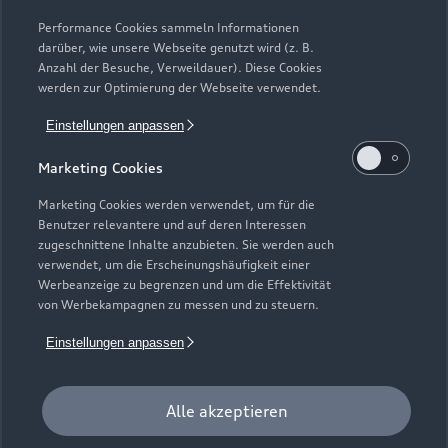
Modelle vergleichen
Service & Zubehör
Performance Cookies sammeln Informationen
Neuwagensuche
darüber, wie unsere Webseite genutzt wird (z. B.
Elektromodelle
Anzahl der Besuche, Verweildauer). Diese Cookies
Gebrauchtwagensuche
Support
werden zur Optimierung der Webseite verwendet.
Saisonale Angebote
Plug-in-Hybride
Gebrauchtwagen
Einstellungen anpassen
Audi Services
Über Audi
Kundenservice
Finanzierung
Marketing Cookies
Garantie
Händlersuche
Aktionen & Angebote
Unternehmen
Marketing Cookies werden verwendet, um für die
Audi digital services
Benutzer relevantere und auf deren Interessen
Audi Code
Geschäftskunden
Karriere
zugeschnittene Inhalte anzubieten. Sie werden auch
myAudi
verwendet, um die Erscheinungshäufigkeit einer
Häufige Fragen (FAQ)
Investor Relations
Werbeanzeige zu begrenzen und um die Effektivität
© 2026 AUDI AG. Alle Rechte vorbehalten
von Werbekampagnen zu messen und zu steuern.
Audi Online Beratung
Presse & Media Center
Impressum
Rechtliches
Hinweisgebersystem
Einstellungen anpassen
Online-Terminvereinbarung
Datenschutz
Datenschutzinformation
Cookie-Einstellungen
Servicekontakt
Cookie-Richtlinie
Barrierefreiheit
Audi erleben
Alle akzeptieren
Digital Services Act
EU Data Act
Bordbuch & Bedienungsanleitungen
Newsletter